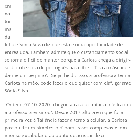
em
na
tur
ma
da
filha e Sónia Silva diz que esta é uma oportunidade de
entreajuda. Também admite que o distanciamento social
se torna difícil de manter porque a Carlota chega a dirigir-
se à professora de português para dizer: ‘Tira a máscara e
dá-me um beijinho’. “Se já lhe diz isso, a professora tem a
Carlota na mão, pode fazer o que quiser com ela”, garante
Sónia Silva.
“Ontem [07-10-2020] chegou a casa a cantar a música que
a professora ensinou”. Desde 2017 altura em que foi a
primeira vez à Tailândia fazer a terapia celular, a Carlota
passou de um simples ‘olá’ para frases complexas e tem
imenso vocabulário ao ponto de arriscar dizer