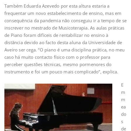
Também Eduarda Azevedo por esta altura estaria a
frequentar um novo estabelecimento de ensino, mas em
consequência da pandemia não conseguiu ir a tempo de se
inscrever no mestrado de Musicoterapia. As aulas práticas
de Piano foram difíceis de rentabilizar no ensino à
distância devido ao facto desta aluna da Universidade de
Aveiro ser cega. “O piano é uma disciplina prática, no meu
caso há muito contacto físico com o professor para
perceber questões técnicas, mesmo pormenores do
instrumento e foi um pouco mais complicado”, explica.
E
m
m
ea
do
s
de