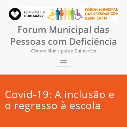
Skip
to
content
Forum Municipal das
Pessoas com Deficiência
Câmara Municipal de Guimarães
TOGGLE NAVIGATION
Covid-19: A inclusão e
o regresso à escola