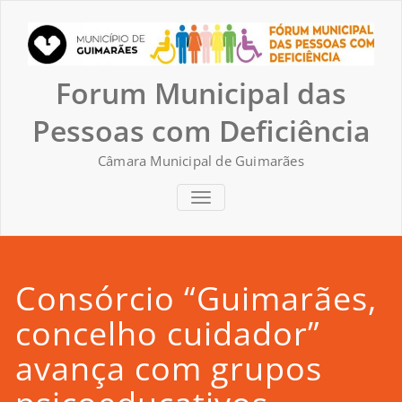
Skip
to
content
Forum Municipal das
Pessoas com Deficiência
Câmara Municipal de Guimarães
TOGGLE NAVIGATION
Consórcio “Guimarães,
concelho cuidador”
avança com grupos