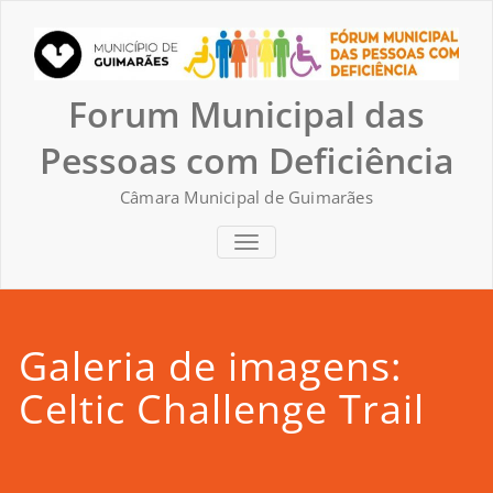
Skip
to
content
Forum Municipal das
Pessoas com Deficiência
Câmara Municipal de Guimarães
TOGGLE NAVIGATION
Galeria de imagens:
Celtic Challenge Trail