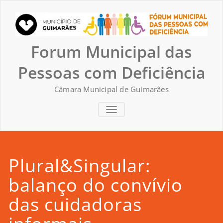
Skip
to
content
Forum Municipal das
Pessoas com Deficiência
Câmara Municipal de Guimarães
TOGGLE NAVIGATION
Plural&Singular:
balanço do convívio
das cuidadoras