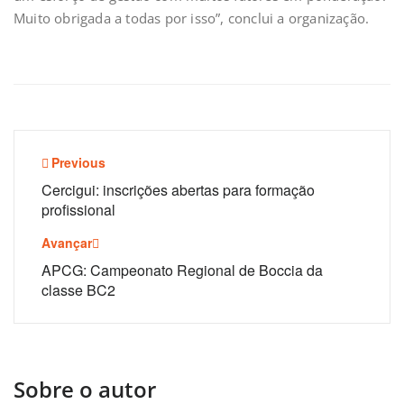
Muito obrigada a todas por isso”, conclui a organização.
Navegação
Previous
de
Cercigui: inscrições abertas para formação
profissional
artigos
Avançar
APCG: Campeonato Regional de Boccia da
classe BC2
Sobre o autor