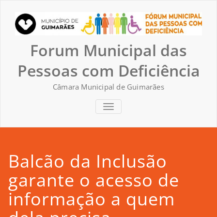
Skip
to
content
Forum Municipal das
Pessoas com Deficiência
Câmara Municipal de Guimarães
TOGGLE NAVIGATION
Balcão da Inclusão
garante o acesso de
informação a quem