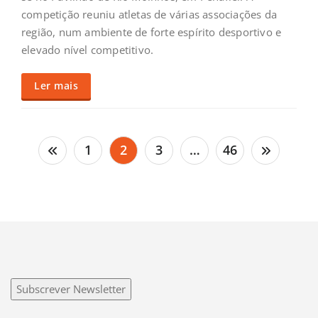
competição reuniu atletas de várias associações da
região, num ambiente de forte espírito desportivo e
elevado nível competitivo.
Ler mais
Paginação
1
2
3
…
46
dos
conteúdos
Subscrever Newsletter