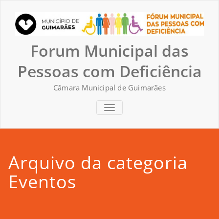
Skip
to
content
Forum Municipal das
Pessoas com Deficiência
Câmara Municipal de Guimarães
TOGGLE NAVIGATION
Arquivo da categoria
Eventos