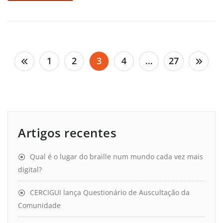
Paginação
1
2
3
4
…
27
dos
conteúdos
Artigos recentes
Qual é o lugar do braille num mundo cada vez mais
digital?
CERCIGUI lança Questionário de Auscultação da
Comunidade