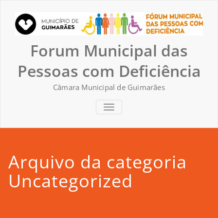
Skip
to
content
Forum Municipal das
Pessoas com Deficiência
Câmara Municipal de Guimarães
TOGGLE NAVIGATION
Arquivo da categoria
Uncategorized