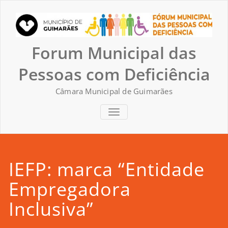
Skip
to
content
Forum Municipal das
Pessoas com Deficiência
Câmara Municipal de Guimarães
TOGGLE NAVIGATION
IEFP: marca “Entidade
Empregadora
Inclusiva”