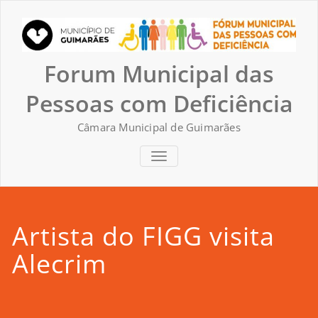
Skip
to
content
Forum Municipal das
Pessoas com Deficiência
Câmara Municipal de Guimarães
TOGGLE NAVIGATION
Artista do FIGG visita
Alecrim