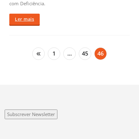
com Deficiência.
Ler mais
Paginação
1
…
45
46
dos
conteúdos
Subscrever Newsletter