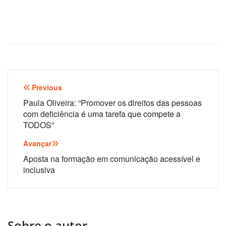
Navegação
Previous
de
Paula Oliveira: “Promover os direitos das pessoas
com deficiência é uma tarefa que compete a
artigos
TODOS”
Avançar
Aposta na formação em comunicação acessível e
inclusiva
Sobre o autor