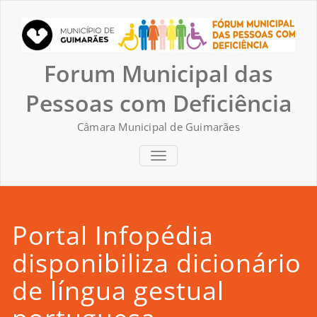
Skip
to
content
Forum Municipal das
Pessoas com Deficiência
Câmara Municipal de Guimarães
TOGGLE NAVIGATION
Portal Infopédia
disponibiliza dicionário
de língua gestual