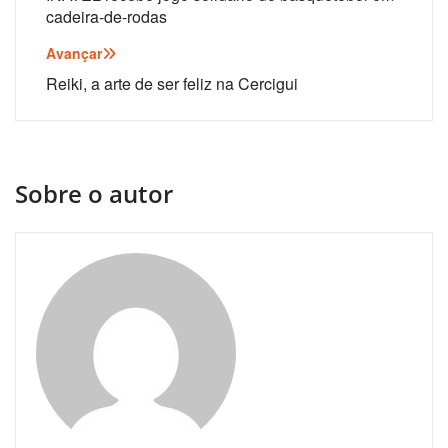
de
cadeira-de-rodas
artigos
Avançar
Reiki, a arte de ser feliz na Cercigui
Sobre o autor