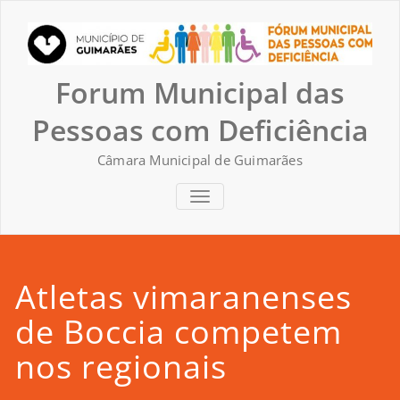
Skip
to
content
Forum Municipal das
Pessoas com Deficiência
Câmara Municipal de Guimarães
TOGGLE NAVIGATION
Atletas vimaranenses
de Boccia competem
nos regionais