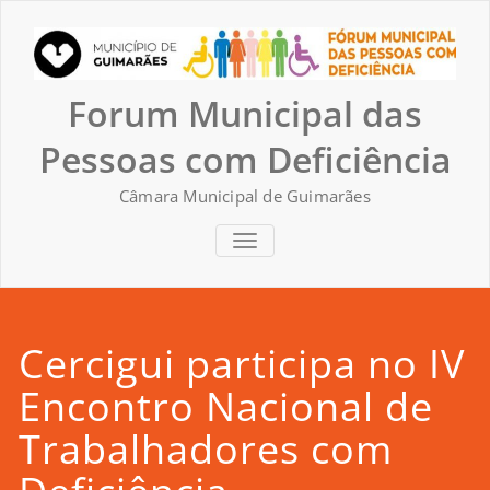
Skip
to
content
Forum Municipal das
Pessoas com Deficiência
Câmara Municipal de Guimarães
TOGGLE NAVIGATION
Cercigui participa no IV
Encontro Nacional de
Trabalhadores com