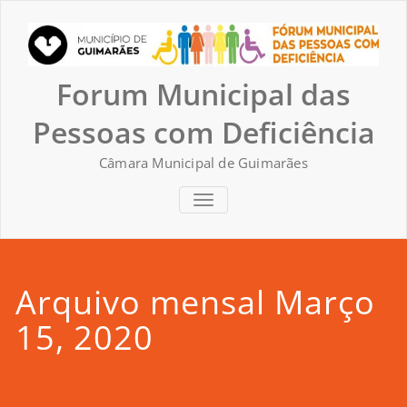
Skip
to
content
Forum Municipal das
Pessoas com Deficiência
Câmara Municipal de Guimarães
TOGGLE NAVIGATION
Arquivo mensal Março
15, 2020