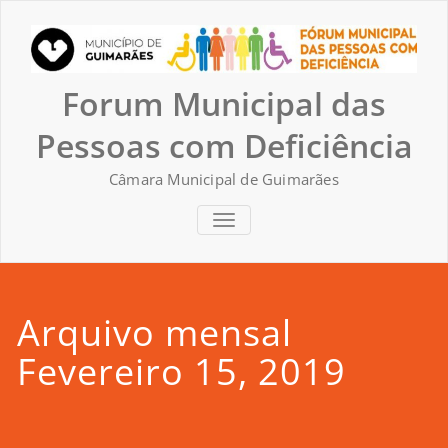
Skip
to
content
Forum Municipal das
Pessoas com Deficiência
Câmara Municipal de Guimarães
TOGGLE NAVIGATION
Arquivo mensal
Fevereiro 15, 2019