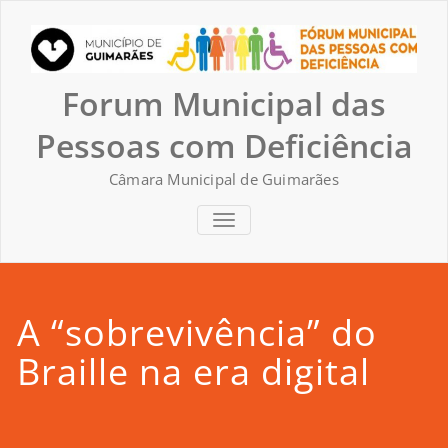
Skip
to
content
Forum Municipal das
Pessoas com Deficiência
Câmara Municipal de Guimarães
TOGGLE NAVIGATION
A “sobrevivência” do
Braille na era digital