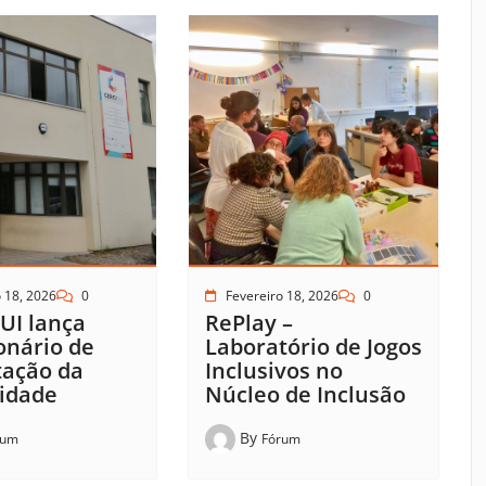
 18, 2026
0
Fevereiro 18, 2026
0
UI lança
RePlay –
onário de
Laboratório de Jogos
tação da
Inclusivos no
idade
Núcleo de Inclusão
By
rum
Fórum