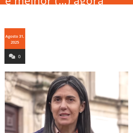
e melhor (…) agora
precisamos de ir ainda
mais longe”
Agosto 31,
2025
0