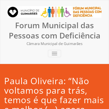
Skip
to
content
Forum Municipal das
Pessoas com Deficiência
Câmara Municipal de Guimarães
TOGGLE NAVIGATION
Paula Oliveira: “Não
voltamos para trás,
temos é que fazer mais