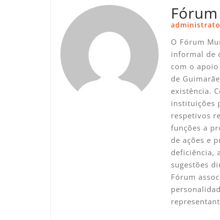
Fórum
administrato
O Fórum Mun
informal de 
com o apoio 
de Guimarãe
existência. 
instituições
respetivos 
funções a pr
de ações e p
deficiência,
sugestões di
Fórum associ
personalidad
representan