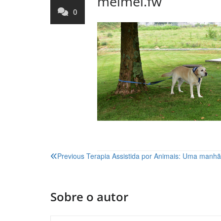
melmel.fw
0
Navegação
Previous
Terapia Assistida por Animais: Uma manh
de
artigos
Sobre o autor