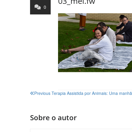
03_mel.fw
0
Navegação
Previous
Terapia Assistida por Animais: Uma manh
de
artigos
Sobre o autor