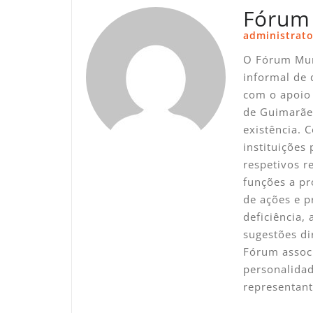
Fórum
administrato
O Fórum Mun
informal de 
com o apoio 
de Guimarãe
existência. 
instituições
respetivos 
funções a pr
de ações e p
deficiência,
sugestões di
Fórum associ
personalidad
representan