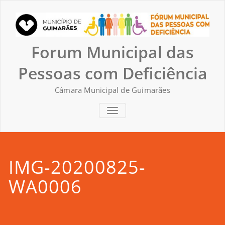
Skip
to
content
Forum Municipal das
Pessoas com Deficiência
Câmara Municipal de Guimarães
TOGGLE NAVIGATION
IMG-20200825-
WA0006