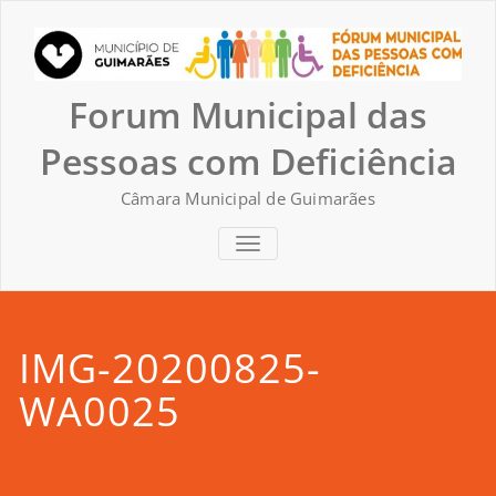
Skip
to
content
Forum Municipal das
Pessoas com Deficiência
Câmara Municipal de Guimarães
TOGGLE NAVIGATION
IMG-20200825-
WA0025