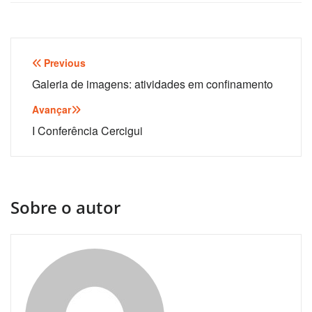
Navegação
Previous
de
Galeria de imagens: atividades em confinamento
artigos
Avançar
I Conferência Cercigui
Sobre o autor