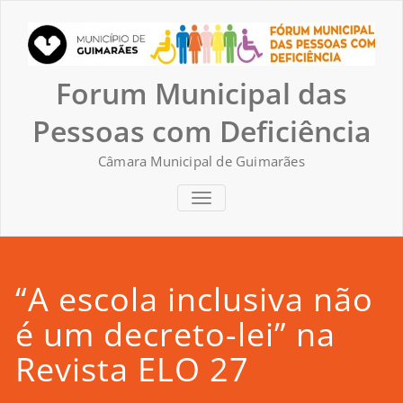
Skip
to
content
Forum Municipal das
Pessoas com Deficiência
Câmara Municipal de Guimarães
TOGGLE NAVIGATION
“A escola inclusiva não
é um decreto-lei” na
Revista ELO 27