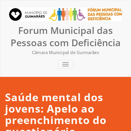
Skip
to
content
Forum Municipal das
Pessoas com Deficiência
Câmara Municipal de Guimarães
TOGGLE NAVIGATION
Saúde mental dos
jovens: Apelo ao
preenchimento do