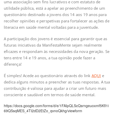
uma associação sem fins lucrativos e com estatuto de
utilidade pública, está a apelar ao preenchimento de um
questionário destinado a jovens dos 14 aos 19 anos para
recolher opiniões e perspetivas para fortalecer as ações de
literacia em saúde mental voltadas para a juventude.
A participação dos jovens é essencial para garantir que as
futuras iniciativas da ManifestaMente sejam realmente
eficazes e respondam às necessidades da nova geração. Se
tens entre 14 e 19 anos, a tua opinião pode fazer a
diferença!
É simples! Acede ao questionário através do link
AQUI
e
dedica alguns minutos a preencher as tuas respostas. A tua
contribuição é valiosa para ajudar a criar um futuro mais
consciente e saudável em termos de saúde mental.
https://docs.google.com/forms/d/e/1FAIpQLScQsrngeuoxmf5Kfl1i
69QSsqMES_4TI2dD2EtZo_qvnoQkhg/viewform