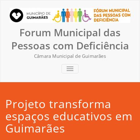
Skip
to
content
Forum Municipal das
Pessoas com Deficiência
Câmara Municipal de Guimarães
TOGGLE NAVIGATION
Projeto transforma
espaços educativos em
Guimarães