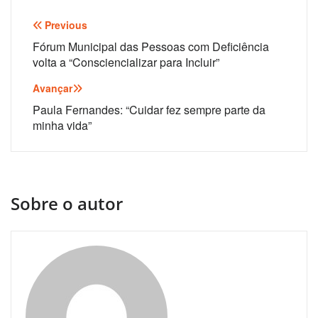
Navegação
Previous
de
Fórum Municipal das Pessoas com Deficiência
volta a “Consciencializar para Incluir”
artigos
Avançar
Paula Fernandes: “Cuidar fez sempre parte da
minha vida”
Sobre o autor