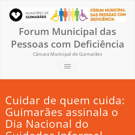
Skip
to
content
Forum Municipal das
Pessoas com Deficiência
Câmara Municipal de Guimarães
TOGGLE NAVIGATION
Cuidar de quem cuida:
Guimarães assinala o
Dia Nacional do