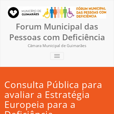
Skip
to
content
Forum Municipal das
Pessoas com Deficiência
Câmara Municipal de Guimarães
TOGGLE NAVIGATION
Consulta Pública para
avaliar a Estratégia
Europeia para a