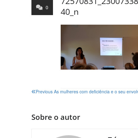
72570831_2300733
0
40_n
Navegação
Previous
As mulheres com deficiência e o seu envol
de
artigos
Sobre o autor