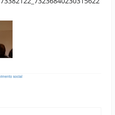
873382122_73236840230315622
vimento social