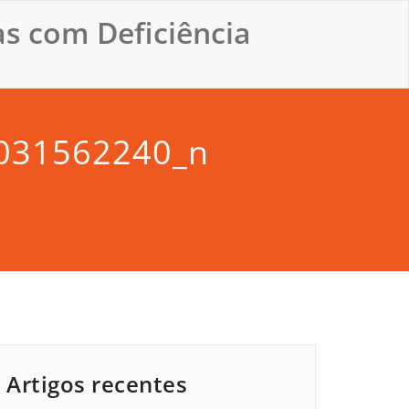
s com Deficiência
031562240_n
Artigos recentes