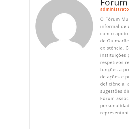
Fórum
administrato
O Fórum Mun
informal de 
com o apoio 
de Guimarãe
existência. 
instituições
respetivos 
funções a pr
de ações e p
deficiência,
sugestões di
Fórum associ
personalidad
representan