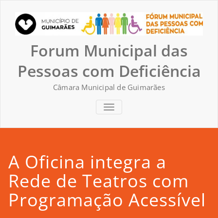
Skip
to
content
Forum Municipal das
Pessoas com Deficiência
Câmara Municipal de Guimarães
TOGGLE NAVIGATION
A Oficina integra a
Rede de Teatros com
Programação Acessível