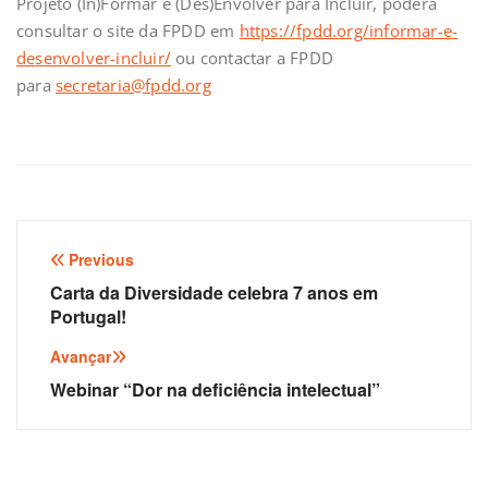
Projeto (In)Formar e (Des)Envolver para Incluir, poderá
consultar o site da FPDD em
https://fpdd.org/informar-e-
desenvolver-incluir/
ou contactar a FPDD
para
secretaria@fpdd.org
Navegação
Previous
de
Carta da Diversidade celebra 7 anos em
Portugal!
artigos
Avançar
Webinar “Dor na deficiência intelectual”