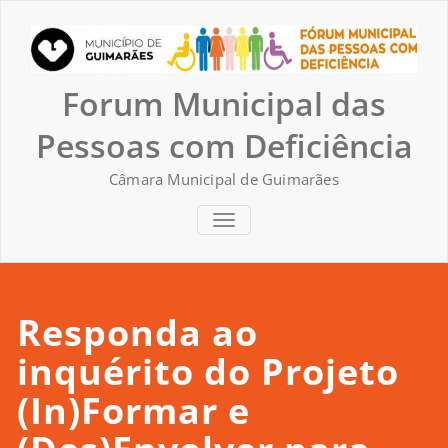
Skip
to
content
Forum Municipal das
Pessoas com Deficiência
Câmara Municipal de Guimarães
TOGGLE NAVIGATION
Responda ao
inquérito do Projeto
(In)Formar e