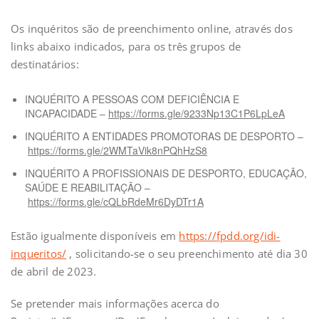
Os inquéritos são de preenchimento online, através dos
links abaixo indicados, para os três grupos de
destinatários:
INQUÉRITO A PESSOAS COM DEFICIÊNCIA E
INCAPACIDADE –
https://forms.gle/9233Np13C1P6LpLeA
INQUÉRITO A ENTIDADES PROMOTORAS DE DESPORTO –
https://forms.gle/2WMTaVik8nPQhHzS8
INQUÉRITO A PROFISSIONAIS DE DESPORTO, EDUCAÇÃO,
SAÚDE E REABILITAÇÃO –
https://forms.gle/cQLbRdeMr6DyDTr1A
Estão igualmente disponíveis em
https://fpdd.org/idi-
inqueritos/
, solicitando-se o seu preenchimento até dia 30
de abril de 2023.
Se pretender mais informações acerca do