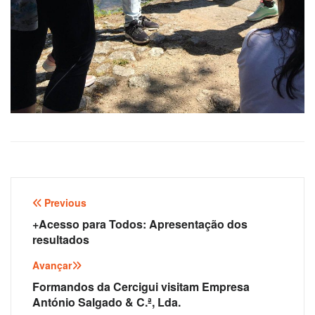
Navegação
Previous
de
+Acesso para Todos: Apresentação dos
resultados
artigos
Avançar
Formandos da Cercigui visitam Empresa
António Salgado & C.ª, Lda.