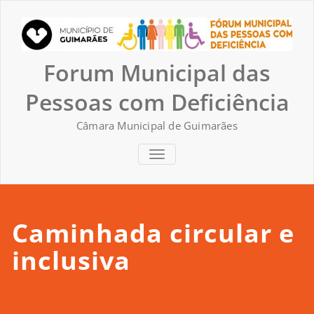
Skip
to
content
Forum Municipal das
Pessoas com Deficiência
Câmara Municipal de Guimarães
TOGGLE NAVIGATION
Caminhada circular e
inclusiva