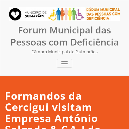
Skip
to
content
Forum Municipal das
Pessoas com Deficiência
Câmara Municipal de Guimarães
TOGGLE NAVIGATION
Formandos da
Cercigui visitam
Empresa António