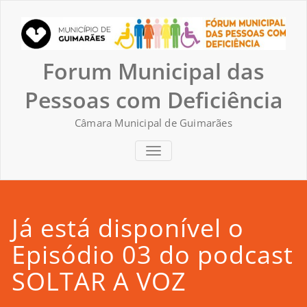
Skip
to
content
Forum Municipal das
Pessoas com Deficiência
Câmara Municipal de Guimarães
TOGGLE NAVIGATION
Já está disponível o
Episódio 03 do podcast
SOLTAR A VOZ