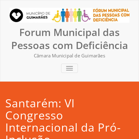
Skip
to
content
Forum Municipal das
Pessoas com Deficiência
Câmara Municipal de Guimarães
TOGGLE NAVIGATION
Santarém: VI
Congresso
Internacional da Pró-