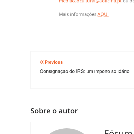
mediacaocultural@aoficina.pt
ou do
Mais informações
AQUI
Navegação
Previous
de
Consignação do IRS: um importo solidário
artigos
Sobre o autor
Fórum