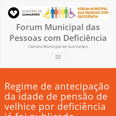
Skip
to
content
Forum Municipal das
Pessoas com Deficiência
Câmara Municipal de Guimarães
TOGGLE NAVIGATION
Regime de antecipação
da idade de pensão de
velhice por deficiência