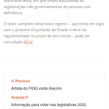
sobre este tema, em que foram auscultadas as
organizações não governamentais de pessoas com
deficiência.
O texto completo deste novo regime – que entra em vigor
com o próximo Orçamento do Estado e deve ser
regulamentado no prazo de seis meses – pode ser
consultado
AQUI
Navegação
Previous
de
Artista do FIGG visita Alecrim
artigos
Avançar
Informação para votar nas legislativas 2022