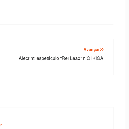
Avançar
Alecrim: espetáculo “Rei Leão” n’O IKIGAI
r