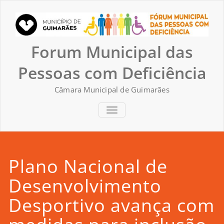
Skip
to
content
Forum Municipal das
Pessoas com Deficiência
Câmara Municipal de Guimarães
TOGGLE NAVIGATION
Plano Nacional de
Desenvolvimento
Desportivo avança com