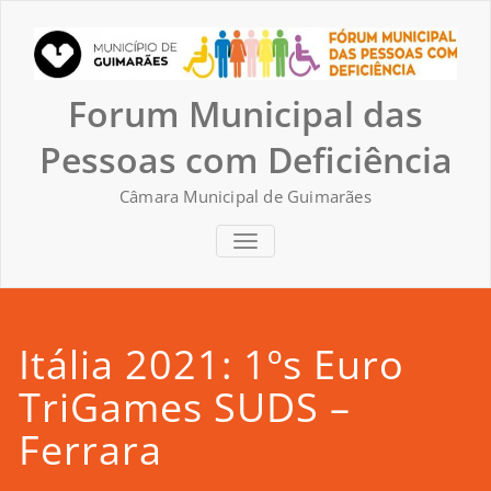
Skip
to
content
Forum Municipal das
Pessoas com Deficiência
Câmara Municipal de Guimarães
TOGGLE NAVIGATION
Itália 2021: 1ºs Euro
TriGames SUDS –
Ferrara