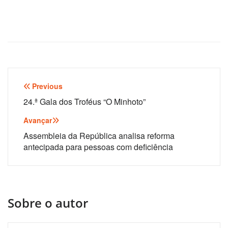
Navegação
Previous
de
24.ª Gala dos Troféus “O Minhoto”
artigos
Avançar
Assembleia da República analisa reforma
antecipada para pessoas com deficiência
Sobre o autor