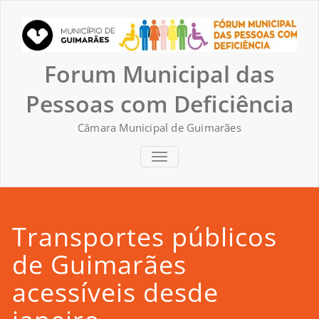
Skip
to
content
Forum Municipal das
Pessoas com Deficiência
Câmara Municipal de Guimarães
TOGGLE NAVIGATION
Transportes públicos
de Guimarães
acessíveis desde