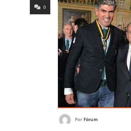
0
Por
Fórum