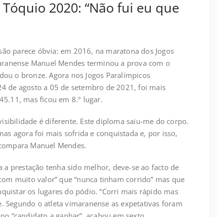
óquio 2020: “Não fui eu que
são parece óbvia: em 2016, na maratona dos Jogos
imaranense Manuel Mendes terminou a prova com o
dou o bronze. Agora nos Jogos Paralímpicos
24 de agosto a 05 de setembro de 2021, foi mais
45.11, mas ficou em 8.º lugar.
ibilidade é diferente. Este diploma saiu-me do corpo.
mas agora foi mais sofrida e conquistada e, por isso,
, compara Manuel Mendes.
a a prestação tenha sido melhor, deve-se ao facto de
 com muito valor” que “nunca tinham corrido” mas que
uistar os lugares do pódio. “Corri mais rápido mas
. Segundo o atleta vimaranense as expetativas foram
ano “candidato a ganhar”, acabou em sexto.