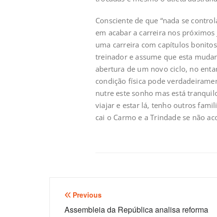
Consciente de que “nada se contro
em acabar a carreira nos próximos
uma carreira com capítulos bonitos
treinador e assume que esta mudan
abertura de um novo ciclo, no entan
condição física pode verdadeiramen
nutre este sonho mas está tranquilo 
viajar e estar lá, tenho outros fam
cai o Carmo e a Trindade se não aco
Navegação
Previous
de
Assembleia da República analisa reforma