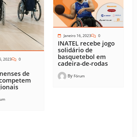
Janeiro 16, 2023
0
INATEL recebe jogo
solidário de
basquetebol em
6, 2023
0
cadeira-de-rodas
nenses de
By
Fórum
 competem
ionais
rum