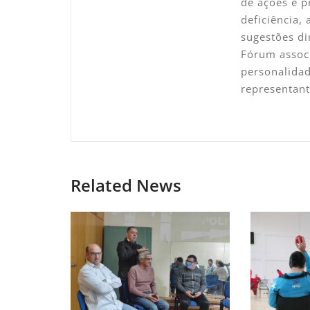
de ações e p
deficiência,
sugestões di
Fórum associ
personalidad
representan
Related News