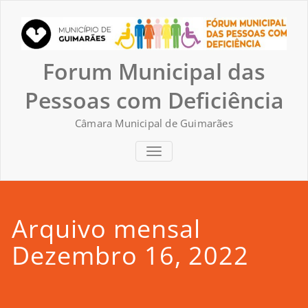
Skip
to
content
Forum Municipal das
Pessoas com Deficiência
Câmara Municipal de Guimarães
TOGGLE NAVIGATION
Arquivo mensal
Dezembro 16, 2022