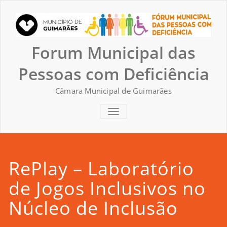
Skip
to
content
Forum Municipal das
Pessoas com Deficiência
Câmara Municipal de Guimarães
TOGGLE NAVIGATION
RePlay – Laboratório
de Jogos Inclusivos no
Núcleo de Inclusão