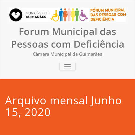
Skip
to
content
Forum Municipal das
Pessoas com Deficiência
Câmara Municipal de Guimarães
TOGGLE NAVIGATION
Arquivo mensal Junho
15, 2020