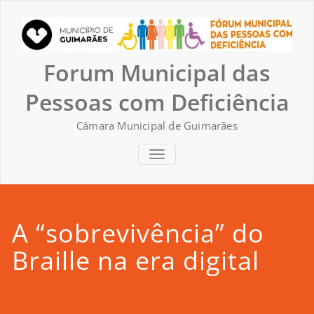
Skip
to
content
Forum Municipal das
Pessoas com Deficiência
Câmara Municipal de Guimarães
TOGGLE NAVIGATION
A “sobrevivência” do
Braille na era digital