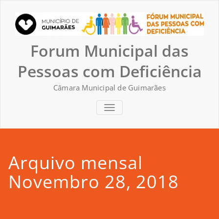
Skip
to
content
Forum Municipal das
Pessoas com Deficiência
Câmara Municipal de Guimarães
TOGGLE NAVIGATION
Arquivo mensal
Novembro 28, 2018