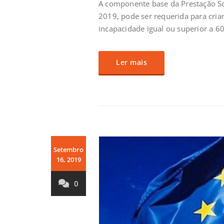
A componente base da Prestação Soci
2019, pode ser requerida para cria
incapacidade igual ou superior a 60
Ler mais
Setembro
16, 2019
0