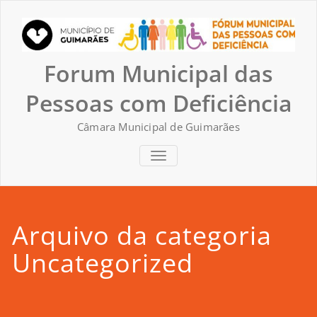
Skip
to
content
Forum Municipal das
Pessoas com Deficiência
Câmara Municipal de Guimarães
TOGGLE NAVIGATION
Arquivo da categoria
Uncategorized