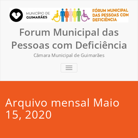
Skip
to
content
Forum Municipal das
Pessoas com Deficiência
Câmara Municipal de Guimarães
TOGGLE NAVIGATION
Arquivo mensal Maio
15, 2020